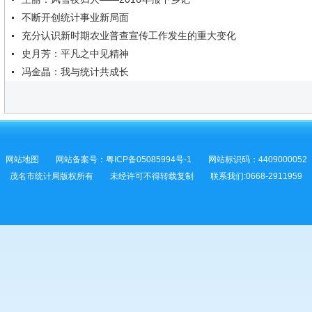
不断开创统计事业新局面
充分认识新时期农业普查宣传工作发生的重大变化
史月芳：平凡之中见精神
冯金晶：我与统计共成长
网站地图
网站备案号：
粤ICP备05085994号-1
网站标识码：4409000052
茂名市统计局版权所有 未经许可不得转载复制 联系我们:0668-2911959